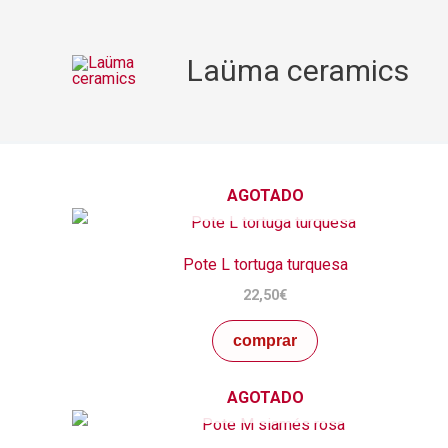
Ir
al
Laüma ceramics
contenido
AGOTADO
Pote L tortuga turquesa
22,50
€
comprar
AGOTADO