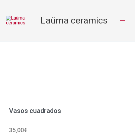
Ir
al
Laüma ceramics
contenido
Vasos cuadrados
35,00
€