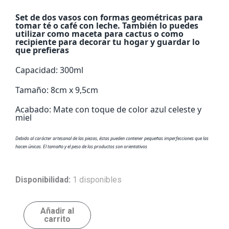
Set de dos vasos con formas geométricas para
tomar té o café con leche. También lo puedes
utilizar como maceta para cactus o como
recipiente para decorar tu hogar y guardar lo
que prefieras
Capacidad: 300ml
Tamaño: 8cm x 9,5cm
Acabado: Mate con toque de color azul celeste y
miel
Debido al carácter artesanal de las piezas, éstas pueden contener pequeñas imperfecciones que las
hacen únicas. El tamaño y el peso de los productos son orientativos
Vasos
Disponibilidad:
1 disponibles
cuadrados
cantidad
Añadir al
carrito