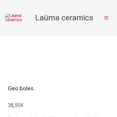
Ir
al
Laüma ceramics
contenido
Geo boles
38,50
€