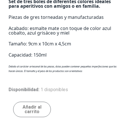
Set de tres boles de diferentes colores ideales
para aperitivos con amigos o en familia.
Piezas de gres torneadas y manufacturadas
Acabado: esmalte mate con toque de color azul
cobalto, azul grisáceo y miel
Tamaño: 9cm x 10cm x 4,5cm
Capacidad: 150ml
Debido al carácter artesanal de las piezas, éstas pueden contener pequeñas imperfecciones que las
hacen únicas. El tamaño y el peso de los productos son orientativos
Geo
Disponibilidad:
1 disponibles
boles
cantidad
Añadir al
carrito