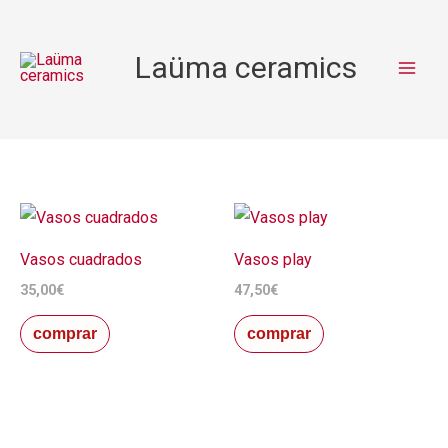
Ir
al
Laüma ceramics
contenido
Vasos cuadrados
Vasos play
35,00
€
47,50
€
comprar
comprar