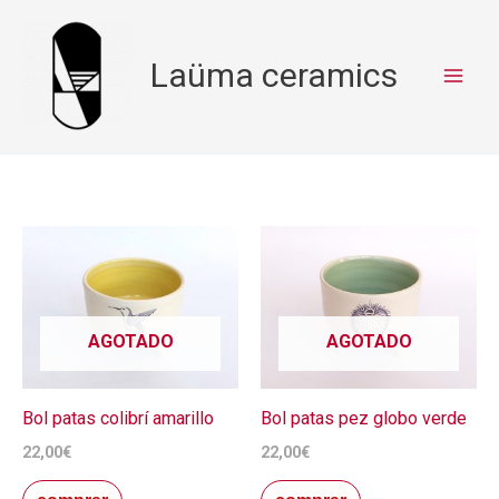
Ir
al
Laüma ceramics
contenido
AGOTADO
AGOTADO
Bol patas colibrí amarillo
Bol patas pez globo verde
22,00
€
22,00
€